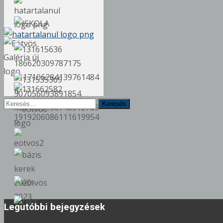
Keresés
erre:
Legutóbbi bejegyzések