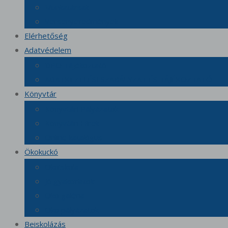
Munkatársak
Versenyeredmények
Elérhetőség
Adatvédelem
DPO Tájékoztató
ADATKEZELÉSI SZABÁLYZAT ÉS TÁJÉKOZTATÓ
Könyvtár
Könyvtári Pályázatok
Könyvtári Hírek
Online katalógus
Ökokuckó
Ökoiskola
Jó gyakorlatok
Öko galéria
Öko pályázatok
Beiskolázás