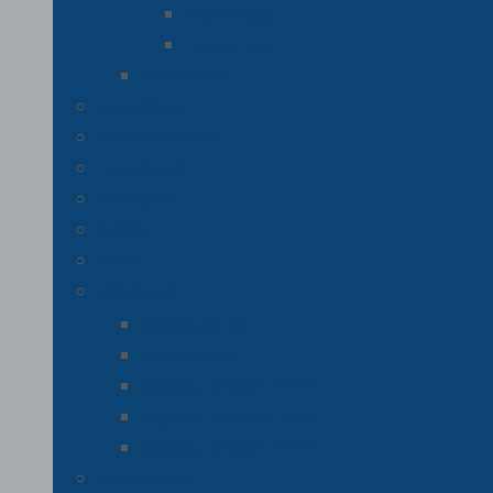
Anyák napja
Eötvös-nap
2023/2024
Csengőszó
Dokumentumok
Események
Fenntartó
Galéria
Kréta
Pályázatok
Csodaszarvas
Határtalanul
Digitális témahét 2024
Digitális Témahét 2025
Digitális témahét 2026
Tanév rendje