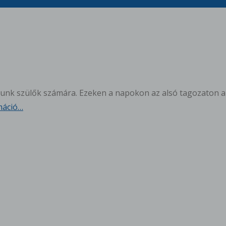
rtunk szülők számára. Ezeken a napokon az alsó tagozaton az
máció…