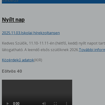
03
nov/25
Nyílt nap
2025.11.03.
Iskolai hírek
zoltansen
Kedves Szülők, 11.10-11.11-én (hétfő, kedd) nyílt napot ta
látogatható. A leendő elsős szülőknek 2026.
További infor
Közérdekű adatok
(KIR)
Eötvös 40