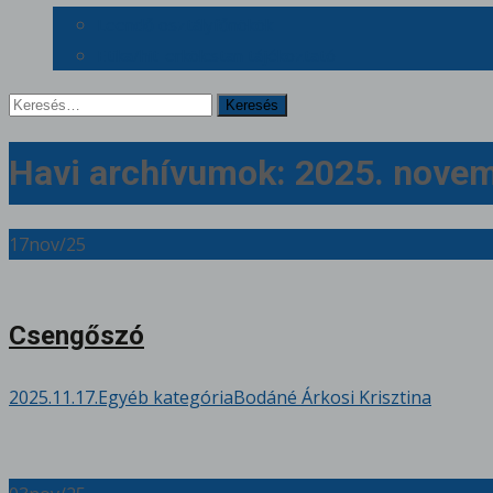
Leendő osztályfőnökök
Etika/hit-erkölcstan tájékoztató
Keresés
erre:
Havi archívumok: 2025. nove
17
nov/25
Csengőszó
2025.11.17.
Egyéb kategória
Bodáné Árkosi Krisztina