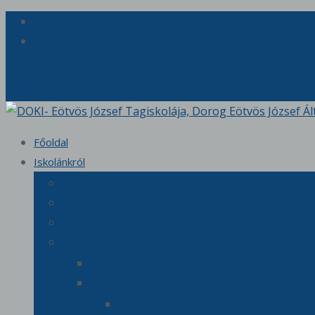
+36/33 509 540
titkarsag@eotvosdorog.hu
Ugrás
Főoldal
a
Iskolánkról
tartalomhoz
Alapítványunk
Akkreditált kiváló Tehetségpont
Barangoló kalandorok
Bázisintézmény
2020/2021 tanév
2021/2022 tanév
Tehetség nap