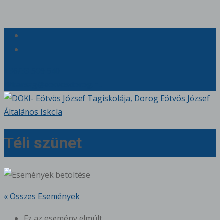
+36/33 509 540
titkarsag@eotvosdorog.hu
Téli szünet
« Összes Események
Ez az esemény elmúlt.