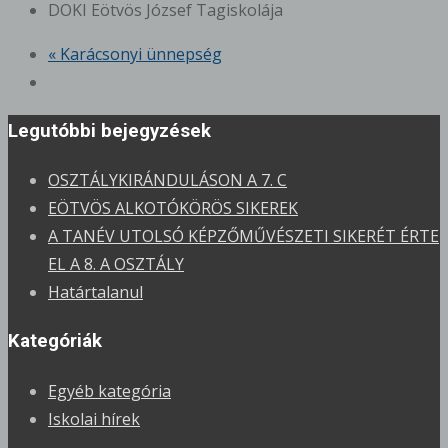
DOKI Eötvös József Tagiskolája
«
Karácsonyi ünnepség
Legutóbbi bejegyzések
OSZTÁLYKIRÁNDULÁSON A 7. C
EÖTVÖS ALKOTÓKÖRÖS SIKEREK
A TANÉV UTOLSÓ KÉPZŐMŰVÉSZETI SIKERÉT ÉRTE
EL A 8. A OSZTÁLY
Határtalanul
Kategóriák
Egyéb kategória
Iskolai hírek