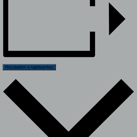
Hozzáadom a naptáramhoz