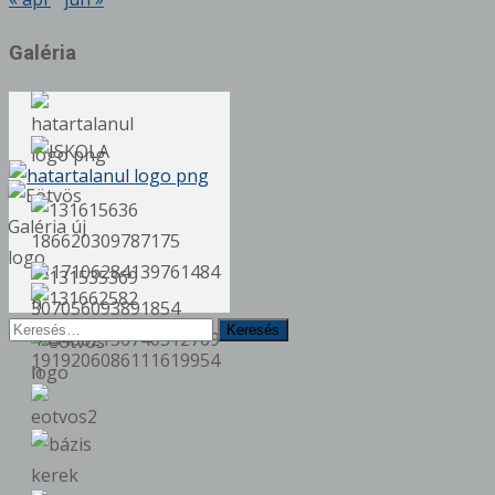
Galéria
Keresés
erre: