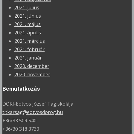
2021. július
2021. június
2021. május
2021. április
2021. március
2021. február
2021. január
2020. december
2020. november
Bemutatkozás
DOKI-Eötvös József Tagiskolája
titkarsag@eotvosdorog.hu
+36/33 509 540
+36/30 318 3730