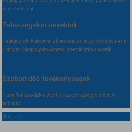
Pedagógusaink elkötelezettek a gyermekközpontú oktatási
szemlélet iránt
Tehetségeket nevelünk
Pedagógiai hitvallásunk a kompetencia alapú oktatáson és a
Komplex Alapprogram oktatási szemléletén alapszik
Részletek
Szabadidős tevékenységek
Kiemelten kezeljük a sport és az egészséges életmód
területeit
30
máj/21