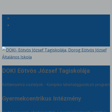
+36/33 509 540
titkarsag@eotvosdorog.hu
DOKI Eötvös József Tagiskolája
Kéttannyelvű osztályok - Komplex tehetséggondozó program
Gyermekcentrikus Intézmény