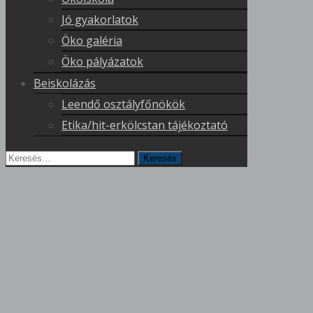
Jó gyakorlatok
Öko galéria
Öko pályázatok
Beiskolázás
Leendő osztályfőnökök
Etika/hit-erkölcstan tájékoztató
Keresés
erre: