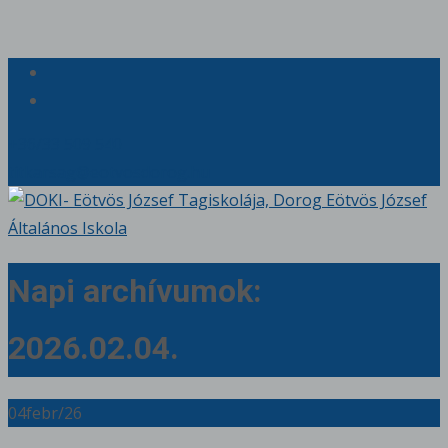
+36/33 509 540
titkarsag@eotvosdorog.hu
Napi archívumok:
2026.02.04.
04
febr/26