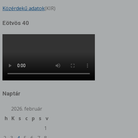
Közérdekű adatok
(KIR)
Eötvös 40
Naptár
2026. február
h
K
s
c
p
s
v
1