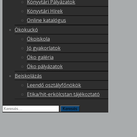
Könyvtári Pályázatok
Könyvtári Hírek
Online katalógus
Ökokuckó
Ökoiskola
Jó gyakorlatok
Öko galéria
Öko pályázatok
Beiskolázás
Leendő osztályfőnökök
Etika/hit-erkölcstan tájékoztató
Keresés
erre: