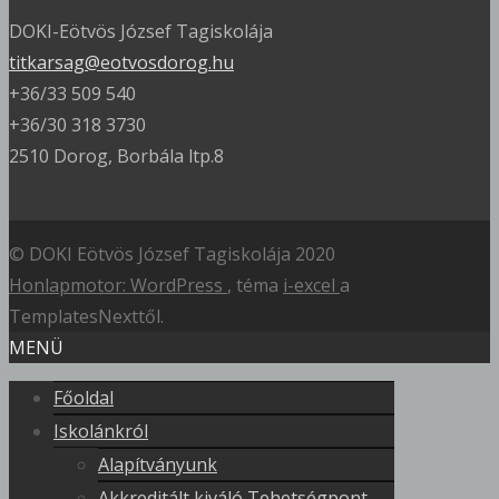
DOKI-Eötvös József Tagiskolája
titkarsag@eotvosdorog.hu
+36/33 509 540
+36/30 318 3730
2510 Dorog, Borbála ltp.8
© DOKI Eötvös József Tagiskolája 2020
Honlapmotor: WordPress
, téma
i-excel
a
TemplatesNexttől.
MENÜ
Főoldal
Iskolánkról
Alapítványunk
Akkreditált kiváló Tehetségpont