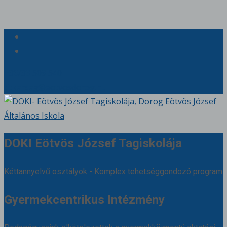
+36/33 509 540
titkarsag@eotvosdorog.hu
DOKI Eötvös József Tagiskolája
Kéttannyelvű osztályok - Komplex tehetséggondozó program
Gyermekcentrikus Intézmény