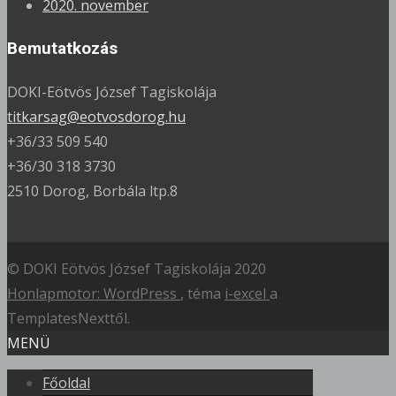
2020. november
Bemutatkozás
DOKI-Eötvös József Tagiskolája
titkarsag@eotvosdorog.hu
+36/33 509 540
+36/30 318 3730
2510 Dorog, Borbála ltp.8
© DOKI Eötvös József Tagiskolája 2020
Honlapmotor: WordPress
, téma
i-excel
a
TemplatesNexttől.
MENÜ
Főoldal