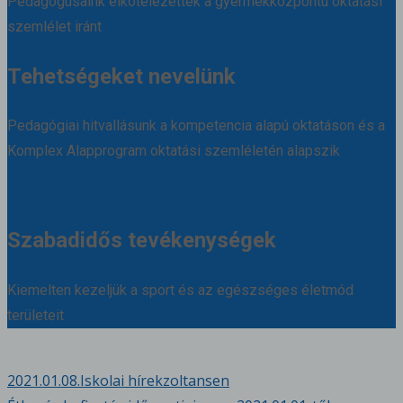
Pedagógusaink elkötelezettek a gyermekközpontú oktatási
szemlélet iránt
Tehetségeket nevelünk
Pedagógiai hitvallásunk a kompetencia alapú oktatáson és a
Komplex Alapprogram oktatási szemléletén alapszik
Részletek
Szabadidős tevékenységek
Kiemelten kezeljük a sport és az egészséges életmód
területeit
2021.01.08.
Iskolai hírek
zoltansen