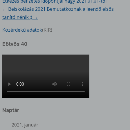
Étkezés befizetés időpontjai nagy 2021.01.01-től
←
Beiskolázás 2021
Bemutatkoznak a leendő elsős
Bejegyzésnavigáció
tanító nénik :)
→
Közérdekű adatok
(KIR)
Eötvös 40
Naptár
2021. január