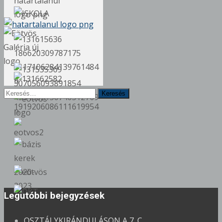
Keresés
erre:
Legutóbbi bejegyzések
OSZTÁLYKIRÁNDULÁSON A 7. C