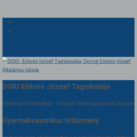
+36/33 509 540
titkarsag@eotvosdorog.hu
DOKI Eötvös József Tagiskolája
Kéttannyelvű osztályok - Komplex tehetséggondozó program
Gyermekcentrikus Intézmény