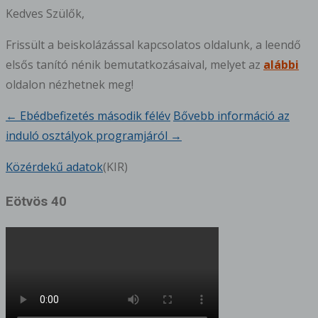
Kedves Szülők,
Frissült a beiskolázással kapcsolatos oldalunk, a leendő
elsős tanító nénik bemutatkozásaival, melyet az
alábbi
oldalon nézhetnek meg!
←
Ebédbefizetés második félév
Bővebb információ az
Bejegyzésnavigáció
induló osztályok programjáról
→
Közérdekű adatok
(KIR)
Eötvös 40