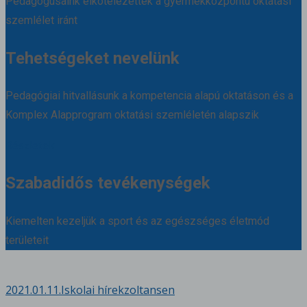
Pedagógusaink elkötelezettek a gyermekközpontú oktatási
szemlélet iránt
Tehetségeket nevelünk
Pedagógiai hitvallásunk a kompetencia alapú oktatáson és a
Komplex Alapprogram oktatási szemléletén alapszik
Részletek
Szabadidős tevékenységek
Kiemelten kezeljük a sport és az egészséges életmód
területeit
2021.01.11.
Iskolai hírek
zoltansen