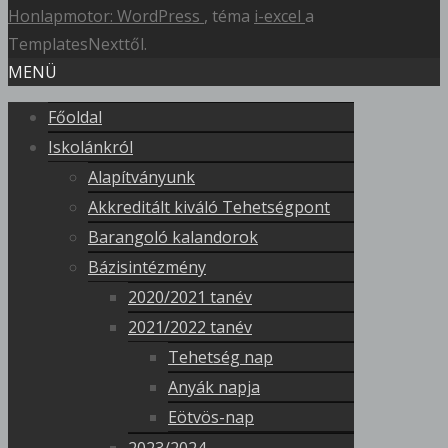
Honlapmotor: WordPress
, téma
i-excel
a
TemplatesNexttől.
MENÜ
Főoldal
Iskolánkról
Alapítványunk
Akkreditált kiváló Tehetségpont
Barangoló kalandorok
Bázisintézmény
2020/2021 tanév
2021/2022 tanév
Tehetség nap
Anyák napja
Eötvös-nap