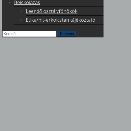
Beiskolázás
Leendő osztályfőnökök
Etika/hit-erkölcstan tájékoztató
Keresés
erre: