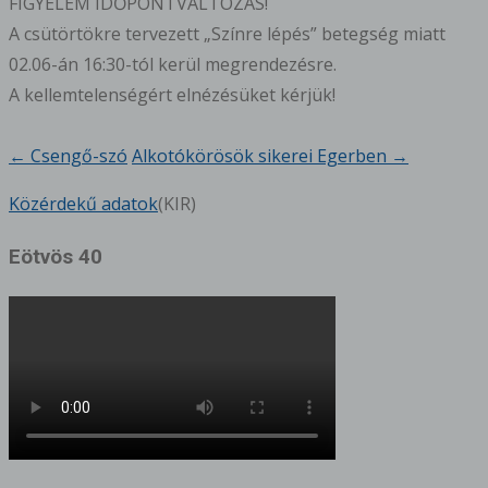
FIGYELEM IDŐPONTVÁLTOZÁS!
A csütörtökre tervezett „Színre lépés” betegség miatt
02.06-án 16:30-tól kerül megrendezésre.
A kellemtelenségért elnézésüket kérjük!
←
Csengő-szó
Alkotókörösök sikerei Egerben
→
Bejegyzésnavigáció
Közérdekű adatok
(KIR)
Eötvös 40