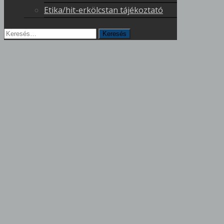
Etika/hit-erkölcstan tájékoztató
Keresés
erre: