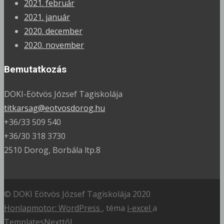
2021. február
2021. január
2020. december
2020. november
Bemutatkozás
DOKI-Eötvös József Tagiskolája
titkarsag@eotvosdorog.hu
+36/33 509 540
+36/30 318 3730
2510 Dorog, Borbála ltp.8
© DOKI Eötvös József Tagiskolája 2020
Honlapmotor: WordPress
, téma
i-excel
a
TemplatesNexttől.