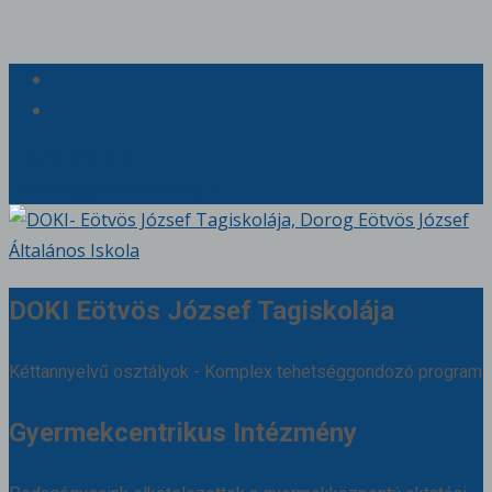
+36/33 509 540
titkarsag@eotvosdorog.hu
DOKI Eötvös József Tagiskolája
Kéttannyelvű osztályok - Komplex tehetséggondozó program
Gyermekcentrikus Intézmény