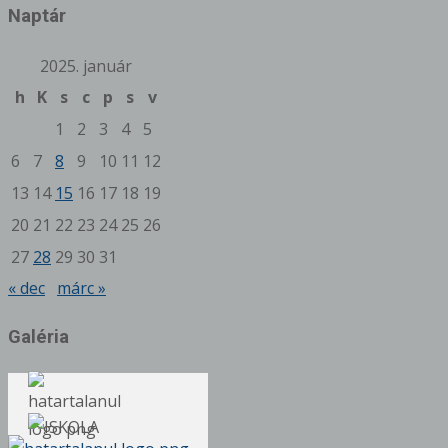
Naptár
2025. január
h
K
s
c
p
s
v
1
2
3
4
5
6
7
8
9
10
11
12
13
14
15
16
17
18
19
20
21
22
23
24
25
26
27
28
29
30
31
« dec
márc »
Galéria