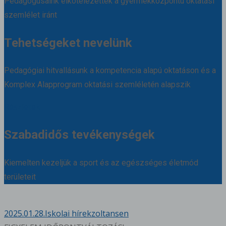
Pedagógusaink elkötelezettek a gyermekközpontú oktatási
szemlélet iránt
Tehetségeket nevelünk
Pedagógiai hitvallásunk a kompetencia alapú oktatáson és a
Komplex Alapprogram oktatási szemléletén alapszik
Részletek
Szabadidős tevékenységek
Kiemelten kezeljük a sport és az egészséges életmód
területeit
2025.01.28.
Iskolai hírek
zoltansen